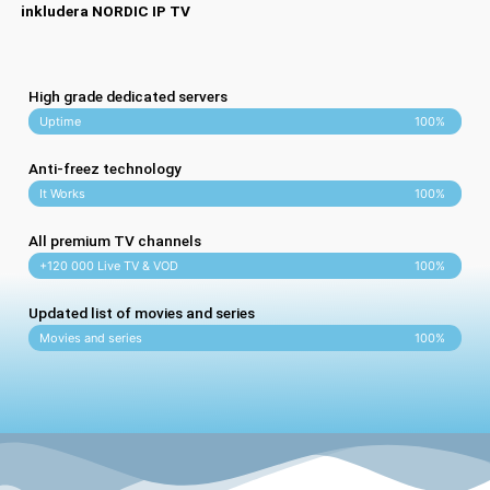
inkludera NORDIC IP TV
High grade dedicated servers
Uptime
100%
Anti-freez technology
It Works
100%
All premium TV channels
+120 000 Live TV & VOD
100%
Updated list of movies and series
Movies and series
100%