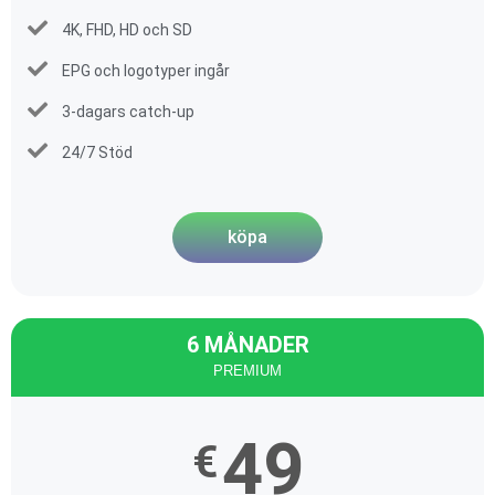
4K, FHD, HD och SD
EPG och logotyper ingår
3-dagars catch-up
24/7 Stöd
köpa
6 MÅNADER
PREMIUM
49
€