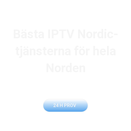
Skip
to
content
Bästa IPTV Nordic-
tjänsterna för hela
Norden
KOMMA IGÅNG
24 H PROV