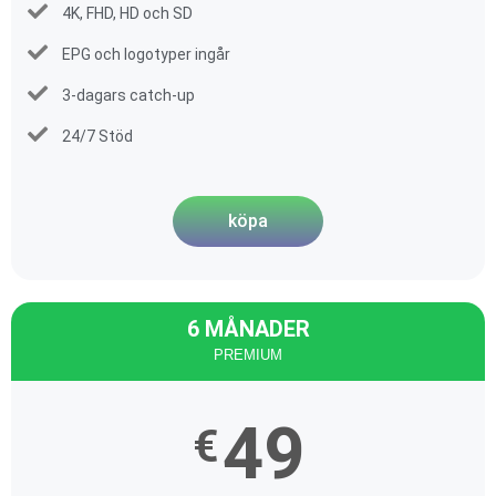
4K, FHD, HD och SD
EPG och logotyper ingår
3-dagars catch-up
24/7 Stöd
köpa
6 MÅNADER
PREMIUM
49
€