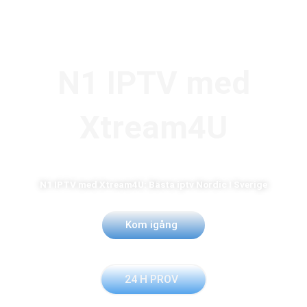
Skip
to
content
N1 IPTV med
Xtream4U
N1 IPTV med Xtream4U: Bästa iptv Nordic I Sverige
Kom igång
24 H PROV