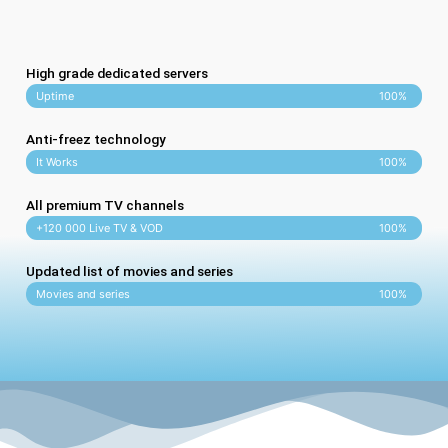
High grade dedicated servers
Uptime
100%
Anti-freez technology
It Works
100%
All premium TV channels
+120 000 Live TV & VOD
100%
Updated list of movies and series
Movies and series
100%