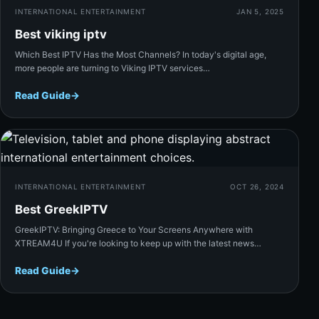
INTERNATIONAL ENTERTAINMENT
JAN 5, 2025
Best viking iptv
Which Best IPTV Has the Most Channels? In today's digital age,
more people are turning to Viking IPTV services…
Read Guide
→
Rea
INTERNATIONAL ENTERTAINMENT
OCT 26, 2024
Best GreekIPTV
GreekIPTV: Bringing Greece to Your Screens Anywhere with
XTREAM4U If you're looking to keep up with the latest news…
Read Guide
→