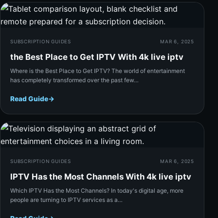
Rea
SUBSCRIPTION GUIDES
MAR 6, 2025
the Best Place to Get IPTV With 4k live iptv​
Where is the Best Place to Get IPTV? The world of entertainment
has completely transformed over the past few…
Read Guide
→
Rea
SUBSCRIPTION GUIDES
MAR 6, 2025
IPTV Has the Most Channels With 4k live iptv​
Which IPTV Has the Most Channels? In today's digital age, more
people are turning to IPTV services as a…