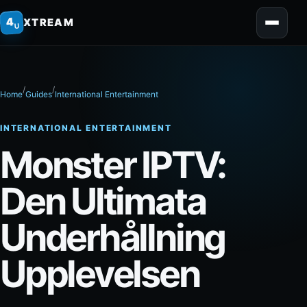
home
4
XTREAM
U
/
/
Home
Guides
International Entertainment
INTERNATIONAL ENTERTAINMENT
Monster IPTV:
Den Ultimata
Underhållning
Upplevelsen