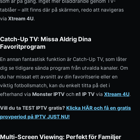
som är på gång. Inget mer bläddrande genom TV-
tablåer – allt finns där på skärmen, redo att navigeras
via
Xtream 4U
.
Catch-Up TV: Missa Aldrig Dina
Favoritprogram
En annan fantastisk funktion är Catch-Up TV, som låter
dig se tidigare sända program från utvalda kanaler. Om
du har missat ett avsnitt av din favoritserie eller en
viktig fotbollsmatch, kan du enkelt titta på det i
efterhand via
Monster IPTV
och
n1 IP TV
via
Xtream 4U
.
Vill du ta TEST IPTV gratis?
Klicka HÄR och få en gratis
provperiod på IPTV JUST NU!
Multi-Screen Viewing: Perfekt för Familjer