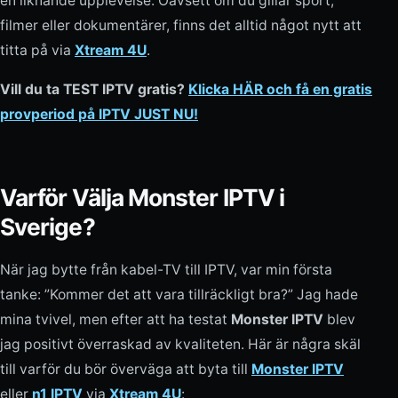
en liknande upplevelse. Oavsett om du gillar sport,
filmer eller dokumentärer, finns det alltid något nytt att
titta på via
Xtream 4U
.
Vill du ta TEST IPTV gratis?
Klicka HÄR och få en gratis
provperiod på IPTV JUST NU!
Varför Välja Monster IPTV i
Sverige?
När jag bytte från kabel-TV till IPTV, var min första
tanke: ”Kommer det att vara tillräckligt bra?” Jag hade
mina tvivel, men efter att ha testat
Monster IPTV
blev
jag positivt överraskad av kvaliteten. Här är några skäl
till varför du bör överväga att byta till
Monster IPTV
eller
n1 IPTV
via
Xtream 4U
: